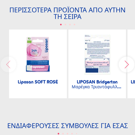
ΠΕΡΙΣΣΌΤΕΡΑ ΠΡΟΪΌΝΤΑ ΑΠΌ ΑΥΤΉΝ
ΤΗ ΣΕΙΡΆ
Liposan SOFT ROSÉ
LIPOSAN Bridgerton
L
Μαρέγκα Τριαντάφυλλο -
LIMITED EDITION
ΕΝΔΙΑΦΈΡΟΥΣΕΣ ΣΥΜΒΟΥΛΈΣ ΓΙΑ ΕΣΆΣ