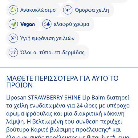
Ανακυκλώσιμο
Όμορφα χείλη
Vegan
ελαφρύ χρώμα
Υγιή εμφάνιση χειλιών
Όλοι οι τύποι επιδερμίδας
ΜΆΘΕΤΕ ΠΕΡΙΣΣΌΤΕΡΑ ΓΙΑ ΑΥΤΌ ΤΟ
ΠΡΟΪΌΝ
Liposan STRAWBERRY SHINE Lip Balm διατηρεί
τα χείλη ενυδατωμένα για 24 ώρες με υπέροχο
άρωμα φράουλας και μία διακριτική κόκκινη
λάμψη. H βελτιωμένη του σύνθεση περιέχει
βούτυρο Καριτέ βιώσιμης προέλευσης* και
έλαια φυσικής προέλευσης με βιταμίνες*, είναι