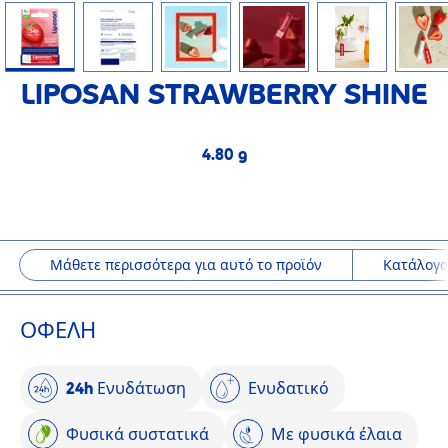
LIPOSAN STRAWBERRY SHINE
4.80 g
4.80 g
Μάθετε περισσότερα για αυτό το προϊόν
Κατάλογο
ΟΦΈΛΗ
24h Ενυδάτωση
Ενυδατικό
Φυσικά συστατικά
Με φυσικά έλαια