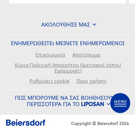
ΑΚΟΛΟΎΘΗΣΈ ΜΑΣ
ΕΝΗΜΕΡΩΘΕΙΤΕ: ΜΕΊΝΕΤΕ ΕΝΗΜΕΡΩΜΈΝΟΙ
Επικοινωνία
Αποτύπωμα
Κύρια Πολιτική Απορρήτου (Δικτυακοί τόποι/
Εφαρμογές)
Ρυθμίσεις cookie
Όροι χρήσης
ΠΏΣ ΜΠΟΡΟΎΜΕ ΝΑ ΣΑΣ ΒΟΗΘΉΣΟΥΜΕ:
ΠΕΡΙΣΣΌΤΕΡΑ ΓΙΑ ΤΟ LIPOSAN
Ιστορία
Συχνές ερωτήσεις
Η εταιρία μας
Copyright © Beiersdorf 2026