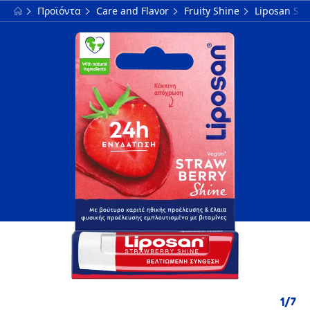
Προϊόντα
Care and Flavor
Fruity Shine
Liposan ST
1
/
7