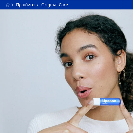
Προϊόντα
Original Care
ΦΊΛΤΡΑ
ΒΑΣΙΚΉ ΚΑΤΗΓΟΡΊΑ
Care & Color
Care & Flavour
Extra Care
Original Care
ΕΠΙΛΕΓΜΈΝΑ ΦΊΛΤΡΑ