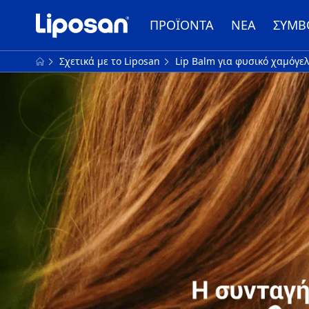
ΠΡΟΪΟΝΤΑ
ΝΈΑ
ΣΥΜΒ
Σχετικά με τo Liposan
Lip Balm για φυσικό χαμόγε